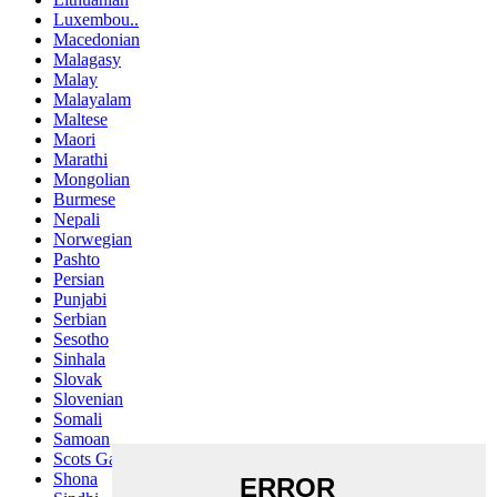
Luxembou..
Macedonian
Malagasy
Malay
Malayalam
Maltese
Maori
Marathi
Mongolian
Burmese
Nepali
Norwegian
Pashto
Persian
Punjabi
Serbian
Sesotho
Sinhala
Slovak
Slovenian
Somali
Samoan
Scots Gaelic
Shona