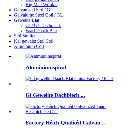
Big Matt Wrinkle
Galvanized Stol / GI
Galvalume Steel Coil / GL
Gewellte Blat
GI / GL Dachplack
Faarf Daach Blat
Stol Sträifen
Kal gewalzt Stol Coil
Aluminium Coil
Aluminiumspiral
Gi Gewellte Dachblech ...
Factory Héich Qualitéit Galvan ...