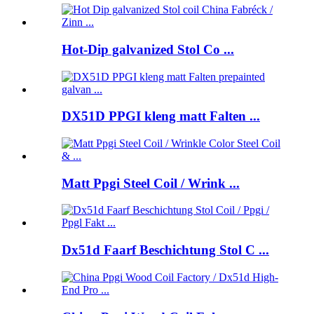
Hot-Dip galvanized Stol Co ...
DX51D PPGI kleng matt Falten ...
Matt Ppgi Steel Coil / Wrink ...
Dx51d Faarf Beschichtung Stol C ...