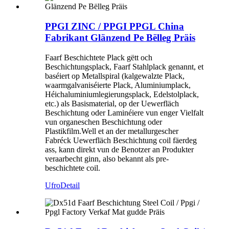
PPGI ZINC / PPGI PPGL China
Fabrikant Glänzend Pe Bëlleg Präis
Faarf Beschichtete Plack gëtt och
Beschichtungsplack, Faarf Stahlplack genannt, et
baséiert op Metallspiral (kalgewalzte Plack,
waarmgalvaniséierte Plack, Aluminiumplack,
Héichaluminiumlegierungsplack, Edelstolplack,
etc.) als Basismaterial, op der Uewerfläch
Beschichtung oder Laminéiere vun enger Vielfalt
vun organeschen Beschichtung oder
Plastikfilm.Well et an der metallurgescher
Fabréck Uewerfläch Beschichtung coil fäerdeg
ass, kann direkt vun de Benotzer an Produkter
veraarbecht ginn, also bekannt als pre-
beschichtete coil.
Ufro
Detail