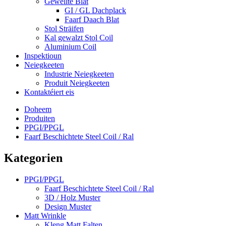
Gewellte Blat
GI / GL Dachplack
Faarf Daach Blat
Stol Sträifen
Kal gewalzt Stol Coil
Aluminium Coil
Inspektioun
Neiegkeeten
Industrie Neiegkeeten
Produit Neiegkeeten
Kontaktéiert eis
Doheem
Produiten
PPGI/PPGL
Faarf Beschichtete Steel Coil / Ral
Kategorien
PPGI/PPGL
Faarf Beschichtete Steel Coil / Ral
3D / Holz Muster
Design Muster
Matt Wrinkle
Kleng Matt Falten