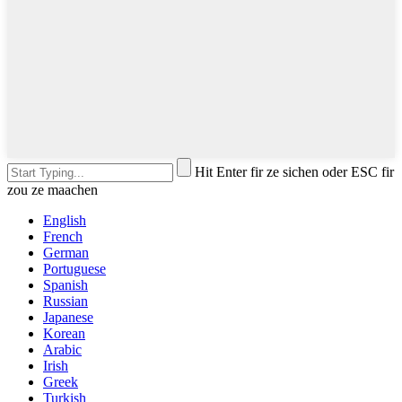
Hit Enter fir ze sichen oder ESC fir
zou ze maachen
English
French
German
Portuguese
Spanish
Russian
Japanese
Korean
Arabic
Irish
Greek
Turkish