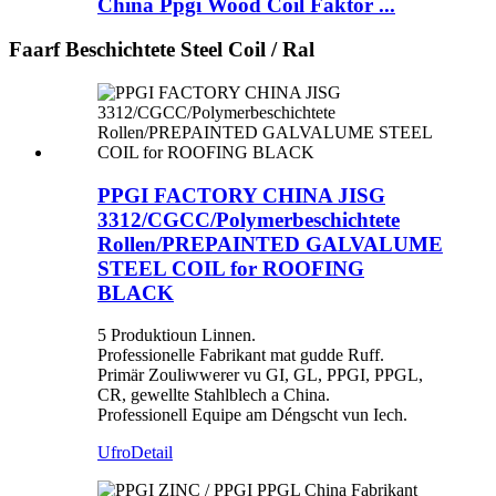
China Ppgi Wood Coil Faktor ...
Faarf Beschichtete Steel Coil / Ral
PPGI FACTORY CHINA JISG
3312/CGCC/Polymerbeschichtete
Rollen/PREPAINTED GALVALUME
STEEL COIL for ROOFING
BLACK
5 Produktioun Linnen.
Professionelle Fabrikant mat gudde Ruff.
Primär Zouliwwerer vu GI, GL, PPGI, PPGL,
CR, gewellte Stahlblech a China.
Professionell Equipe am Déngscht vun Iech.
Ufro
Detail