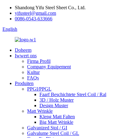
Shandong Yifu Steel Sheet Co., Ltd.
yifusteel@gmail.com
0086-0543-633666
English
Doheem
Iwwert ons
Firma Profil
Company Equipement
Kultur
FAQs
Produiten
PPGI/PPGL
Faarf Beschichtete Steel Coil / Ral
3D / Holz Muster
Design Muster
Matt Wrinkle
Kleng Matt Falten
Big Matt Wrinkle
Galvanized Stol / GI
Galvalume Steel Coil / GL