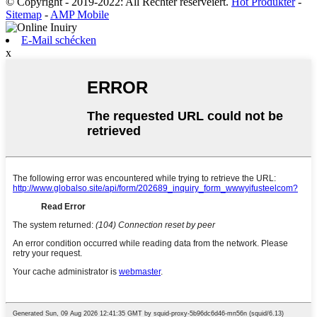
© Copyright - 2019-2022: All Rechter reservéiert.
Hot Produkter
-
Sitemap
-
AMP Mobile
E-Mail schécken
x