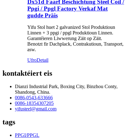
Dx51d Faarf Beschichtung Steel Coil /
Ppgi / Ppgl Factory Verkaf Mat
gudde Präis
Yifu Stol huet 2 galvanized Stol Produktioun
Linnen + 3 ppgi / ppgl Produktioun Linnen.
Garantéieren Liwwerung Zäit op Zäit.
Benotzt fir Dachplack, Contrakutioun, Transport,
asw.
Ufro
Detail
kontaktéiert eis
Dianzi Industrial Park, Boxing City, Binzhou Conty,
Shandong, China.
0086-0543-633666
0086-18354307205
yifusteel@gmail.com
tags
PPGI/PPGL