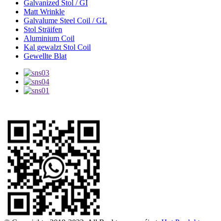
Galvanized Stol / GI
Matt Wrinkle
Galvalume Steel Coil / GL
Stol Sträifen
Aluminium Coil
Kal gewalzt Stol Coil
Gewellte Blat